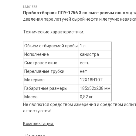
LM61588
Пробоотборник ППУ-1756.3 со смотровым окном
для
давления пара летучей сырой нефти и летучих невязки
Технические характеристики:
Объём отбираемой пробы
1 л
Исполнение
канистра
Смотровое окно
есть
Переливные трубки
нет
Материал
12Х18Н10Т
Габаритные размеры
185х52х208 мм
Масса
0,82 кг
Не являются средством измерения и средством испыта
аттестуются!
Комплектация: