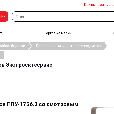
Как выписать сч
НИЯ
т
Торговые марки
робоотборники
Пробоотборники для нефтепродуктов
с
ов Экопроектсервис
ов ППУ-1756.3 со смотровым