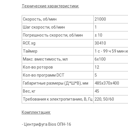
Технические характеристики:
Скорость, об/мин
21000
Шаг скорости, об/мин
1
Погрешность скорости, об/мин
± 10
RCF, xg
30410
Таймер
1 с - 99 ч 59 мин
Макс. вместимость, мл
6х100
Кол-во роторов
12
Кол-во программ DCT
5
Габаритные размеры (Д*Ш*В), мм
485х370х400
Вес, кг
45
Требования к электропитанию, В, Гц
220, 50/60
Комплектация:
- Центрифуга Bios ОПН-16