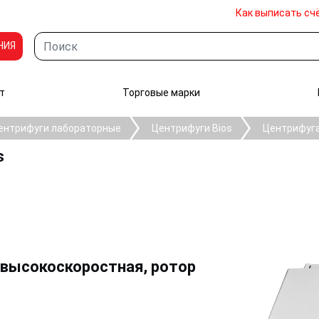
Как выписать сч
НИЯ
т
Торговые марки
ентрифуги лабораторные
Центрифуги Bios
Центрифуга
s
высокоскоростная, ротор