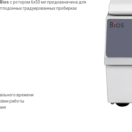
Bios
с ротором 6х50 мл предназначена для
углодонных градуированных пробирках
еального времени
овки работы
ния