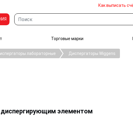
Как выписать сч
НИЯ
т
Торговые марки
испергаторы лабораторные
Диспергаторы Wiggens
с диспергирующим элементом