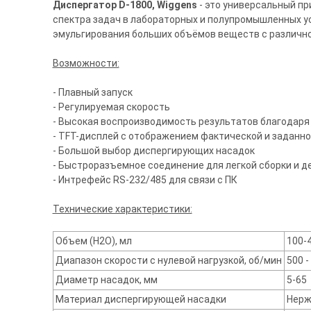
Диспергатор D-1800, Wiggens
- это универсальный пр
спектра задач в лабораторных и полупромышленных ус
эмульгирования больших объёмов веществ с различно
Возможности:
- Плавный запуск
- Регулируемая скорость
- Высокая воспроизводимость результатов благодаря
- TFT-дисплей с отображением фактической и заданно
- Большой выбор диспергирующих насадок
- Быстроразъемное соединение для легкой сборки и 
- Интрефейс RS-232/485 для связи с ПК
Технические характеристики:
Объем (Н2О), мл
100-
Диапазон скорости с нулевой нагрузкой, об/мин
500 -
Диаметр насадок, мм
5-65
Материал диспергирующей насадки
Нерж