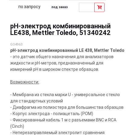
по запросу
под заказ
pH-электрод комбинированный
LE438, Mettler Toledo, 51340242
GO4963
pH-электрод комбинированный LE 438, Mettler Toledo
- это датчик общего назначения для анализаторов
жидкости и pH-метров, предназначенный для
измерений pH в широком спектре образцов.
Возможности:
- Мембрана из стекла марки U - универсальное стекло
для стандартных условий
- Диафрагма из полиэстера для большинства образцов
- Корпус электрода - полиацеталь (POM)
- Фиксированный кабель 1 м с разъемами BNC и RCA
(Cinch)
- Неперезаправляемый электролит сравнения