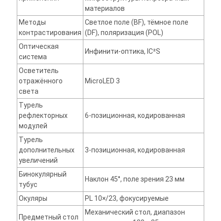
материалов
Методы
Светлое поле (BF), тёмное поле
контрастирования
(DF), поляризация (POL)
Оптическая
Инфинити-оптика, IC²S
система
Осветитель
отражённого
MicroLED 3
света
Турель
рефлекторных
6-позиционная, кодированная
модулей
Турель
дополнительных
3-позиционная, кодированная
увеличений
Бинокулярный
Наклон 45°, поле зрения 23 мм
тубус
Окуляры
PL 10×/23, фокусируемые
Механический стол, диапазон
Предметный стол