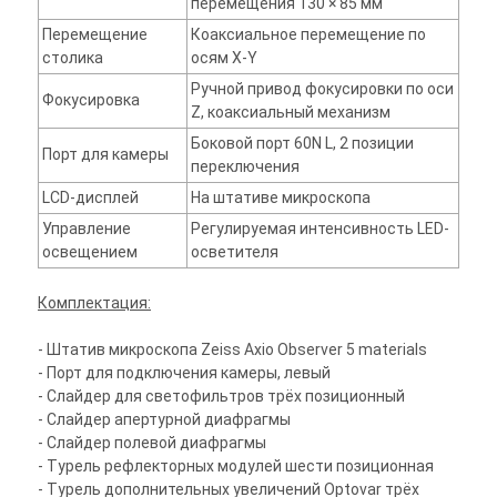
перемещения 130 × 85 мм
Перемещение
Коаксиальное перемещение по
столика
осям X-Y
Ручной привод фокусировки по оси
Фокусировка
Z, коаксиальный механизм
Боковой порт 60N L, 2 позиции
Порт для камеры
переключения
LCD-дисплей
На штативе микроскопа
Управление
Регулируемая интенсивность LED-
освещением
осветителя
Комплектация:
- Штатив микроскопа Zeiss Axio Observer 5 materials
- Порт для подключения камеры, левый
- Слайдер для светофильтров трёх позиционный
- Слайдер апертурной диафрагмы
- Слайдер полевой диафрагмы
- Турель рефлекторных модулей шести позиционная
- Турель дополнительных увеличений Optovar трёх