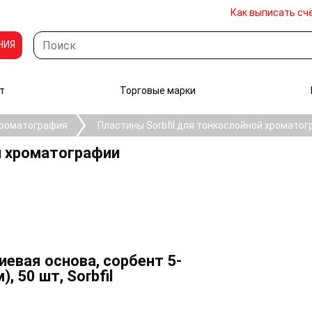
Как выписать сч
НИЯ
т
Торговые марки
хроматография
Пластины Sorbfil для тонкослойной хромато
ой хроматографии
вая основа, сорбент 5-
 50 шт, Sorbfil