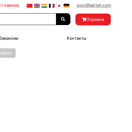
ёт самому
post@labteh.com
Корзина
Вакансии
Контакты
графии