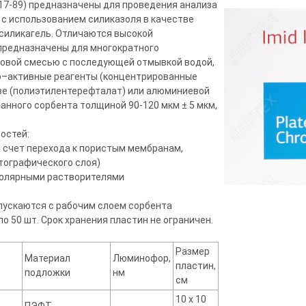
17-89) предназначены для проведения анализа
 с использованием силиказоля в качестве
силикагель. Отличаются высокой
предназначены для многократного
омовой смесью с последующей отмывкой водой,
о–активные реагенты (концентрированные
ве (полиэтилентерефталат) или алюминиевой
нного сорбента толщиной 90-120 мкм ± 5 мкм,
остей:
а счет перехода к пористым мембранам,
тографического слоя)
полярными растворителями
пускаются с рабочим слоем сорбента
о 50 шт. Срок хранения пластин не ограничен.
Размер
Материал
Люминофор,
пластин,
подложки
нм
см
10 х 10