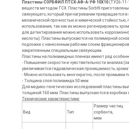
Пластины СОРБФИЛ ПТСХ-АФ-А-УФ 10Х10
(ТУ26-11-
веществ методом ТСХ. Пластины Sorbfil приготовлены
связующего, который при нагревании превращается в 
механической прочностью и химической стойкостью, 
использования, так как их можно регенерировать хр
для детектирования можно использовать коррозионн
кислоты). Пластины выпускаются на полимерной осно
подложке с нанесенным рабочим слоем фракционирова
закрепленным специальным связующим.
Пластины на полиамидных пленках имеют ряд особенн
- Повышение скорости и чувствительности анализа (з
увеличивается гидравлическая проницаемость хрома
- Можно использовать многократно, после промывки 
- Толщина слоя полиамида 50 мкм
Для медико-генетических исследований пластины вы
толщиной 160 мкм. Пластины выпускаются в коробках п
Технические характеристики:
Размер частиц
Вид
Тип
сорбента,
мкм