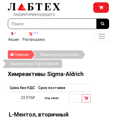
9
212
Акции
Распродажа
Главная
Главная
Химические реактивы
Химреактивы Sigma-Aldrich
Химреактивы Sigma-Aldrich
Цена без НДС
Срок поставки
23 973₽
под заказ
L-Ментол, вторичный