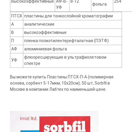
Высокоэффективные
АФ-В-
8-12
254
фольга
УФ
ПТСХ
пластины для тонкослойной хроматографии
А
аналитические
В
высокоэффективные
П
пленка полиэтилентерефталатная (ПЭТФ)
АФ
алюминиевая фольга
флюоресцирующие в ультрафиолетовом
УФ
спектре
Вы можете купить Пластины ПТСХ-П-А (полимерная
основа, сорбент 5-17мкм, 10х20см), 50 шт, Sorbfil в
Москве в компании Лабтех по наименьшей цене.