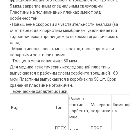
фракционированного сорбента толщиной 90-120 мкм ±
5 мкм, закрепленным специальным связующим.
Пластины на полиамидных пленках имеют ряд
особенностей:
- Повышение скорости и чувствительности анализа (за
счет перехода к пористым мембранам, увеличивается
гидравлическая проницаемость хроматографического
слоя)
- Можно использовать многократно, после промывки
полярными растворителями
- Толщина слоя полиамида 50 мкм
Для медико-генетических исследований пластины
выпускаются с рабочим слоем сорбента толщиной 160
мкм. Пластины выпускаются в коробках по 50 шт. Срок
хранения пластин не ограничен.
Технические характеристики:
Размер
частиц
Материал
Люминоф
Вид
Тип
сорбента,
подложки
нм
мкм
ПТСХ-
ПЭФТ