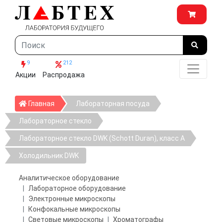
9
212
Акции
Распродажа
Главная
Главная
Лабораторная посуда
Лабораторное стекло
Лабораторное стекло DWK (Schott Duran), класс А
Холодильник DWK
Аналитическое оборудование
Лабораторное оборудование
Электронные микроскопы
Конфокальные микроскопы
Световые микроскопы
Хроматографы