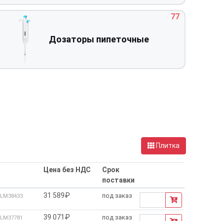
77
Дозаторы пипеточные
Плитка
Цена без НДС
Срок
поставки
31 589₽
под заказ
LM38433
39 071₽
под заказ
LM37781