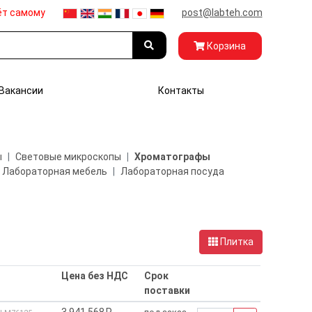
ёт самому
post@labteh.com
Корзина
Вакансии
Контакты
ы
Световые микроскопы
Хроматографы
Лабораторная мебель
Лабораторная посуда
Плитка
Цена без НДС
Срок
поставки
3 941 568₽