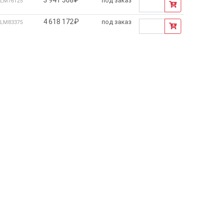
под заказ
LM76125
4 618 172₽
под заказ
LM83375