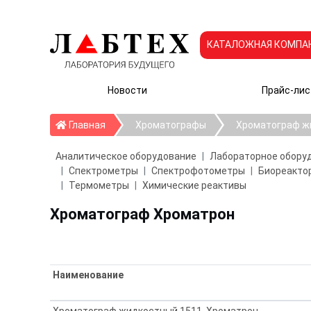
КАТАЛОЖНАЯ КОМПА
Новости
Прайс-лис
Главная
Главная
Хроматографы
Хроматограф ж
Аналитическое оборудование
Лабораторное обору
Спектрометры
Спектрофотометры
Биореактор
Термометры
Химические реактивы
Хроматограф Хроматрон
Наименование
Хроматограф жидкостный 1511, Хроматрон