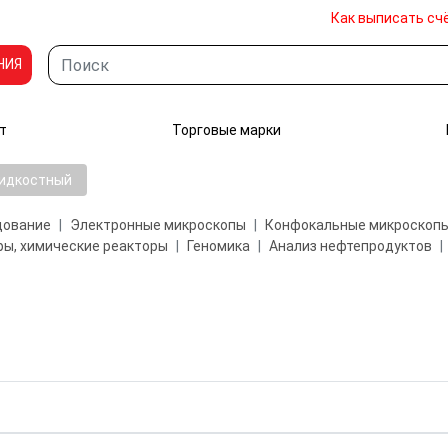
Как выписать сч
НИЯ
т
Торговые марки
идкостный
дование
Электронные микроскопы
Конфокальные микроскоп
ы, химические реакторы
Геномика
Анализ нефтепродуктов