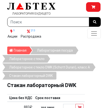
9
213
Акции
Распродажа
Главная
Главная
Лабораторная посуда
Лабораторное стекло
Лабораторное стекло DWK (Schott Duran), класс А
Стакан лабораторный DWK
Стакан лабораторный DWK
Цена без НДС
Срок поставки
883₽
под заказ