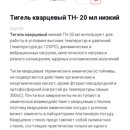
Тигель кварцевый ТН- 20 мл низкий
GO27726
Тигель кварцевый
низкий ТН-20 мл используют для
работы в условиях высоких температур и давлений
о
(температура до 1250
С), динамических и
вибрационных нагрузок, кинетического нагрева и
резкого охлаждения, ядерных и космических излучений.
Тигли кварцевые термически и химически устойчивы,
не подвергаются действию органических и
неорганических кислот, кроме фтористоводородной и
ортофосфорной (нагретой до температуры свыше
300оС). Почти все химреагенты не вступают в
химическое взаимодействие с кварцевым стеклом,
поэтому кварцевая химическая посуда с успехом
может заменять в лабораториях платиновую посуду.
Кварцевое стекло представляет собой силикатное
стекло, состоящее практически только из одного