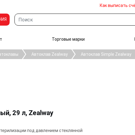
Как выписать сч
НИЯ
т
Торговые марки
втоклавы
Автоклав Zealway
Автоклав Simple Zealway
й, 29 л, Zealway
стерилизации под давлением стеклянной