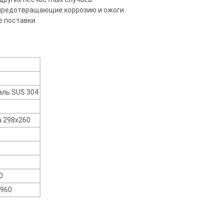
 предотвращающие коррозию и ожоги
е поставки
аль SUS 304
5
а 298х260
0
х960