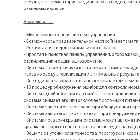
посуды, инструментария, медицинских отходов, питат
резиновых изделий.
Возможности:
- Микрокомпьютерная система управления
- Возможность предварительной настройки автомати
- Режимы для твердых и жидких материалов
- Простая и понятная панель управления, отображающ
стерилизации и сушки одновременно
- Система автоматически контролирует выход холодно
паровую среду стерилизации и оптимальные результа
- Светодиодный экран наглядно показывает динамиче
- 13 процедур обнаружения ошибок для контроля нор
- Система двойной защиты от избыточного давления: 
система снимает его или отключает источники питан
- Система защиты от перегрева: при обнаружении пер
- Система защиты от переполнения: при обнаружении 
- Система проверки крышки: система может автоматич
крышка не закрыта плотно, автоклав не будет запущен
- Защита от утечки электричества, перегрузки и коро
чтобы избежать поражения электрическим током или 