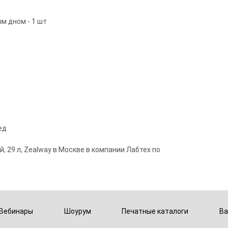
м дном - 1 шт
ед
 29 л, Zealway в Москве в компании Лабтех по
Вебинары
Шоурум
Печатные каталоги
Ва