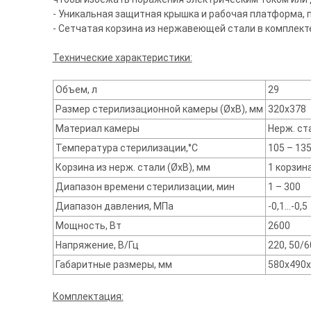
- Уникальная защитная крышка и рабочая платформа,
- Сетчатая корзина из нержавеющей стали в комплект
Технические характеристики:
Объем, л
29
Размер стерилизационной камеры (ØхВ), мм
320х378
Материал камеры
Нерж. ст
Температура стерилизации,°С
105 – 13
Корзина из нерж. стали (ØхВ), мм
1 корзин
Диапазон времени стерилизации, мин
1 – 300
Диапазон давления, МПа
-0,1…-0,5
Мощность, Вт
2600
Напряжение, В/Гц
220, 50/6
Габаритные размеры, мм
580х490
Комплектация: