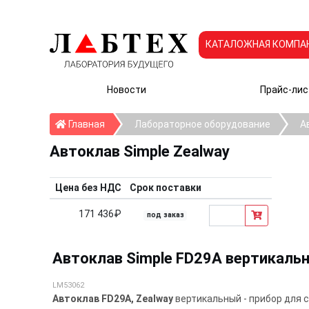
КАТАЛОЖНАЯ КОМПА
Новости
Прайс-лис
Главная
Главная
Лабораторное оборудование
А
Автоклав Simple Zealway
Цена без НДС
Срок поставки
171 436₽
под заказ
Автоклав Simple FD29A вертикальны
LM53062
Автоклав FD29A, Zealway
вертикальный - прибор для 