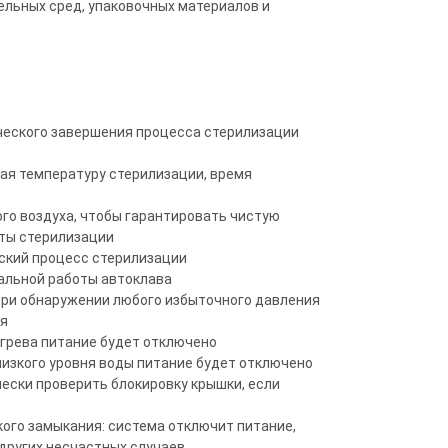
ельных сред, упаковочных материалов и
ческого завершения процесса стерилизации
ая температуру стерилизации, время
го воздуха, чтобы гарантировать чистую
ты стерилизации
ский процесс стерилизации
мальной работы автоклава
при обнаружении любого избыточного давления
ия
егрева питание будет отключено
низкого уровня воды питание будет отключено
ески проверить блокировку крышки, если
ткого замыкания: система отключит питание,
других несчастных случаев