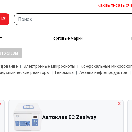
Как выписать сч
НИЯ
т
Торговые марки
втоклавы
удование
Электронные микроскопы
Конфокальные микроско
ы, химические реакторы
Геномика
Анализ нефтепродуктов
7
3
Автоклав EC Zealway