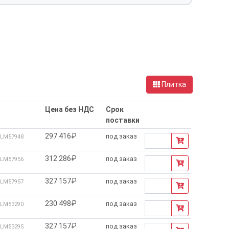
Плитка
Цена без НДС
Срок
поставки
297 416₽
под заказ
LM57948
312 286₽
под заказ
LM57956
327 157₽
под заказ
LM57957
230 498₽
под заказ
LM53290
327 157₽
под заказ
LM53295