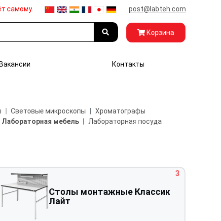
ёт самому
post@labteh.com
Корзина
Вакансии
Контакты
ы
Световые микроскопы
Хроматографы
Лабораторная мебель
Лабораторная посуда
3
Столы монтажные Классик
Лайт