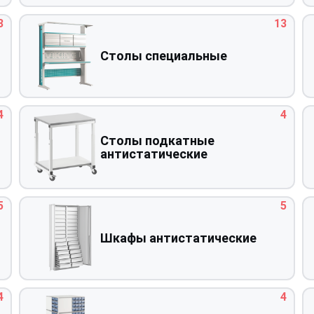
3
13
Столы специальные
4
4
Столы подкатные
антистатические
5
5
Шкафы антистатические
4
4