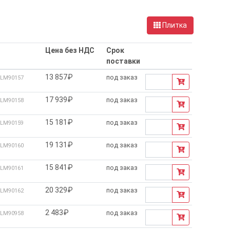
Плитка
Цена без НДС
Срок
поставки
13 857₽
под заказ
LM90157
17 939₽
под заказ
LM90158
15 181₽
под заказ
LM90159
19 131₽
под заказ
LM90160
15 841₽
под заказ
LM90161
20 329₽
под заказ
LM90162
2 483₽
под заказ
LM90958