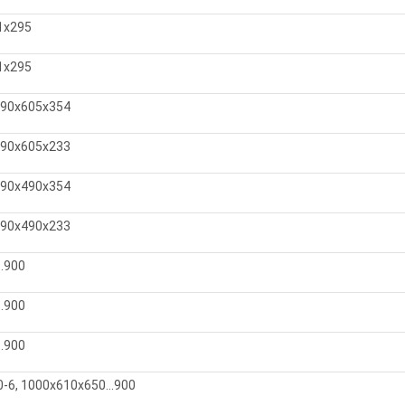
1х295
1х295
490x605х354
490x605х233
490x490x354
490x490х233
.900
.900
.900
6, 1000х610х650...900