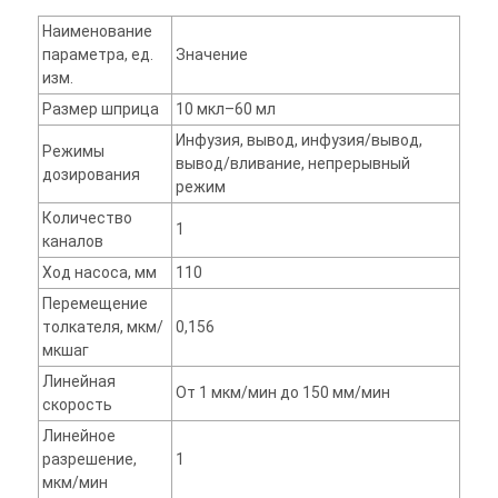
Наименование
параметра, ед.
Значение
изм.
Размер шприца
10 мкл–60 мл
Инфузия, вывод, инфузия/вывод,
Режимы
вывод/вливание, непрерывный
дозирования
режим
Количество
1
каналов
Ход насоса, мм
110
Перемещение
толкателя, мкм/
0,156
мкшаг
Линейная
От 1 мкм/мин до 150 мм/мин
скорость
Линейное
разрешение,
1
мкм/мин