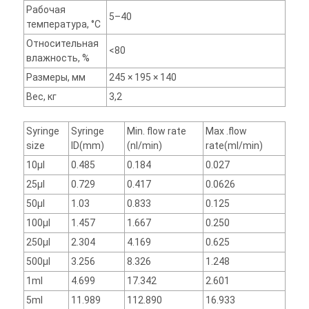
Рабочая
5–40
температура, °C
Относительная
<80
влажность, %
Размеры, мм
245 × 195 × 140
Вес, кг
3,2
Syringe
Syringe
Min. flow rate
Max .flow
size
ID(mm)
(nl/min)
rate(ml/min)
10μl
0.485
0.184
0.027
25μl
0.729
0.417
0.0626
50μl
1.03
0.833
0.125
100μl
1.457
1.667
0.250
250μl
2.304
4.169
0.625
500μl
3.256
8.326
1.248
1ml
4.699
17.342
2.601
5ml
11.989
112.890
16.933