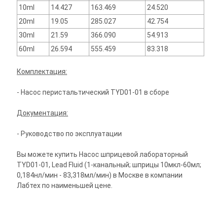
10ml
14.427
163.469
24.520
20ml
19.05
285.027
42.754
30ml
21.59
366.090
54.913
60ml
26.594
555.459
83.318
Комплектация:
- Насос перистальтический TYD01-01 в сборе
Документация:
- Руководство по эксплуатации
Вы можете купить Насос шприцевой лабораторный
TYD01-01, Lead Fluid (1-канальный; шприцы 10мкл-60мл;
0,184нл/мин - 83,318мл/мин) в Москве в компании
Лабтех по наименьшей цене.