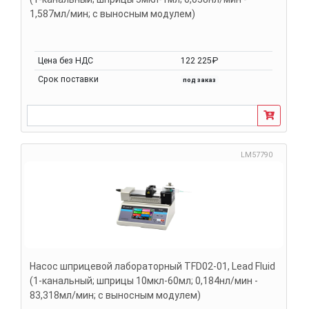
1,587мл/мин; с выносным модулем)
Цена без НДС
122 225₽
Срок поставки
под заказ
LM57790
Насос шприцевой лабораторный TFD02-01, Lead Fluid
(1-канальный; шприцы 10мкл-60мл; 0,184нл/мин -
83,318мл/мин; с выносным модулем)