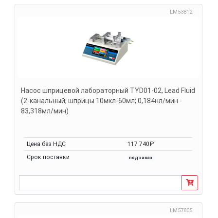
LM53812
Насос шприцевой лабораторный TYD01-02, Lead Fluid
(2-канальный; шприцы 10мкл-60мл; 0,184нл/мин -
83,318мл/мин)
Цена без НДС
117 740₽
Срок поставки
под заказ
LM57805