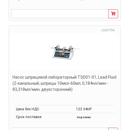
LM57796
Насос шприцевой лабораторный TSD01-01, Lead Fluid
(2-канальный; шприцы 10мкл-60мл; 0,184нл/мин -
83,318мл/мин; двухсторонний)
Цена без НДС
123 346₽
Срок поставки
под заказ