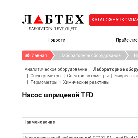
КАТАЛОЖНАЯ КОМПА
Новости
Прайс-лис
Главная
Главная
Лабораторное оборудование
Н
Аналитическое оборудование
Лабораторное обор
Спектрометры
Спектрофотометры
Биореактор
Термометры
Химические реактивы
Насос шприцевой TFD
Наименование
Насос шприцевой лабораторный TFD01-01, Lead Fluid (