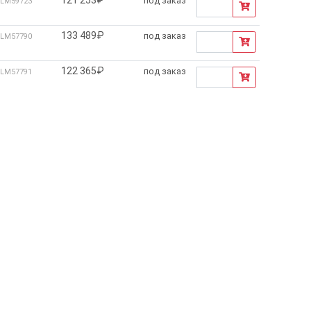
под заказ
LM59723
133 489₽
под заказ
LM57790
122 365₽
под заказ
LM57791