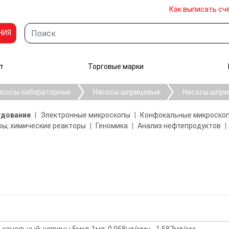
Как выписать сч
НИЯ
т
Торговые марки
асосы лабораторные
Насосы шприцевые
Насосы шприц
удование
Электронные микроскопы
Конфокальные микроско
ы, химические реакторы
Геномика
Анализ нефтепродуктов
1-канальный; шприцы 5мкл-1мл; 0,058нл/мин - 1,587мл/ми