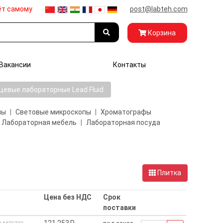
ёт самому
post@labteh.com
Корзина
Вакансии
Контакты
евые лабораторные Lead Fluid
пы
Световые микроскопы
Хроматографы
Лабораторная мебель
Лабораторная посуда
Плитка
Цена без НДС
Срок
поставки
121 253₽