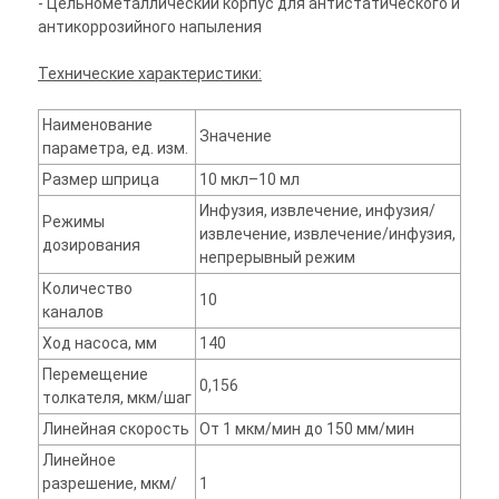
- Цельнометаллический корпус для антистатического и
антикоррозийного напыления
Технические характеристики:
Наименование
Значение
параметра, ед. изм.
Размер шприца
10 мкл–10 мл
Инфузия, извлечение, инфузия/
Режимы
извлечение, извлечение/инфузия,
дозирования
непрерывный режим
Количество
10
каналов
Ход насоса, мм
140
Перемещение
0,156
толкателя, мкм/шаг
Линейная скорость
От 1 мкм/мин до 150 мм/мин
Линейное
разрешение, мкм/
1