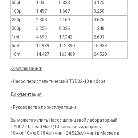
50μl
1.03
0.833
0.125
100μl
1.457
1.667
0.250
250μl
2.304
4.169
0.625
500μl
3.256
8.326
1.248
1ml
4.699
17.342
2.601
5ml
11.989
112.890
16.933
10ml
14.427
163.469
24.520
Комплектация:
- Насос перистальтический TYD02-10 в сборе
Документация:
- Руководство по эксплуатации
Вы можете купить Насос шприцевой лабораторный
TYD02-10, Lead Fluid (10-канальный; шприцы
10мкл-10мл; 0,184нл/мин - 24,520мл/мин) в Москве в