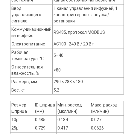
состояния
канал состояния направления
Ввод
1 канал управления инфузией, 1
управляющего
канал триггерного запуска/
сигнала
остановки
Коммуникационный
RS485, протокол MODBUS
интерфейс
Электропитание
AC100–240 В / 20 Вт
Рабочая
5–40
температура, °C
Относительная
<80
влажность, %
Размеры, мм
290 × 283 × 180
Вес, кг
5,2
Размер
ID шприца
Мин. расход
Макс. расход
шприца
(мм)
(мкл/мин)
(мл/мин)
10μl
0.485
0.184
0.027
25μl
0.729
0.417
0.0626