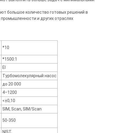
ют большое количество готовых решений в
й промышленности и других отраслях
*10
*1500:1
EI
Турбомолекулярный насос
до 20 000
4–1200
в
<±0,10
SIM, Scan, SIM/Scan
50-350
NIST,