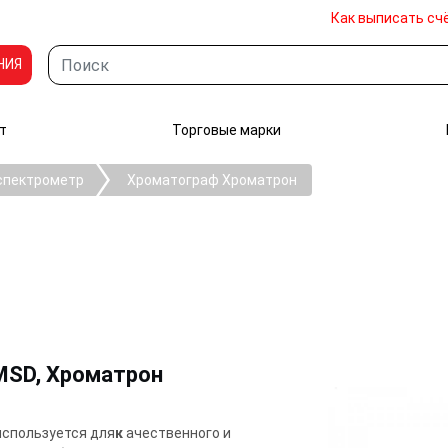
Как выписать сч
НИЯ
т
Торговые марки
спектрометр
Хроматограф Хроматрон
MSD, Хроматрон
спользуется для
к
ачественного и