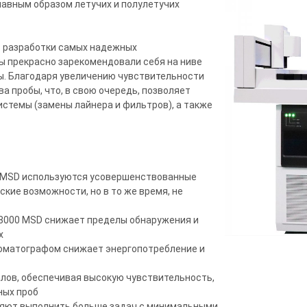
лавным образом летучих и полулетучих
т разработки самых надежных
 прекрасно зарекомендовали себя на ниве
ы. Благодаря увеличению чувствительности
 пробы, что, в свою очередь, позволяет
стемы (замены лайнера и фильтров), а также
 MSD используются усовершенствованные
ие возможности, но в то же время, не
8000 MSD снижает пределы обнаружения и
х
роматографом снижает энергопотребление и
лов, обеспечивая высокую чувствительность,
ных проб
ляют выполнить больше задач с минимальными