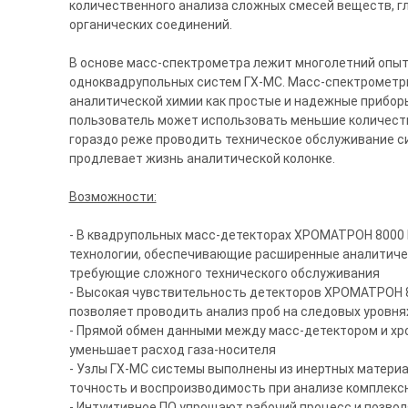
количественного анализа сложных смесей веществ, г
органических соединений.
В основе масс-спектрометра лежит многолетний опы
одноквадрупольных систем ГХ-МС. Масс-спектрометры
аналитической химии как простые и надежные прибор
пользователь может использовать меньшие количества
гораздо реже проводить техническое обслуживание си
продлевает жизнь аналитической колонке.
Возможности:
- В квадрупольных масс-детекторах ХРОМАТРОН 8000
технологии, обеспечивающие расширенные аналитическ
требующие сложного технического обслуживания
- Высокая чувствительность детекторов ХРОМАТРОН 
позволяет проводить анализ проб на следовых уровня
- Прямой обмен данными между масс-детектором и х
уменьшает расход газа-носителя
- Узлы ГХ-МС системы выполнены из инертных материа
точность и воспроизводимость при анализе комплекс
- Интуитивное ПО упрощают рабочий процесс и позво