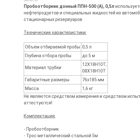
SW96739
Пробоотборник донный ППН-500 (А), 0,5л
используетс
нефтепродуктов и специальных жидкостей из автомо
стационарных резервуаров.
Технические характеристики:
Объём отбираемой пробы
0,5 л
Глубина отбора пробы
до 5 м
12Х18Н10Т,
Материал трубки
08Х18Н10Т
Габаритные размеры
76х185 мм
Масса
1,6 кг
Не являются средством измерения и средством испыта
аттестуются!
Комплектация:
- Пробоотборник
- Трос металлический стальной 5м