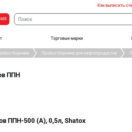
Как выписать сч
НИЯ
т
Торговые марки
робоотборники
Пробоотборники для нефтепродуктов
П
ов ППН
 ППН-500 (А), 0,5л, Shatox