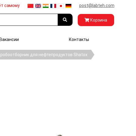
ёт самому
post@labteh.com
Корзина
Вакансии
Контакты
робоотборник для нефтепродуктов Shatox