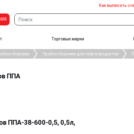
Как выписать сч
НИЯ
т
Торговые марки
робоотборники
Пробоотборники для нефтепродуктов
П
ов ППА
 ППА-38-600-0,5, 0,5л,