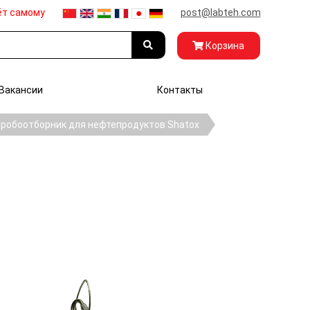
ёт самому
post@labteh.com
Корзина
Вакансии
Контакты
робоотборник для нефтепродуктов Shatox