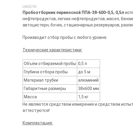
LM22733
Пробоотборник переносной ППА-38-600-0,5, 0,5л
испо
нефтепродуктов, легких нефтепродуктов, масел, бензи
автоцистерн, бочек, стационарных резервуаров, различ
Производит отбор пробы с любого уровня.
Технические характеристики:
Объём отбираемой пробы
0,5 л
Глубина отбора пробы
до 5 м
Материал трубки
алюминий
Габаритные размеры
38х600 мм
Масса
1,5 кг
Не являются средством измерения и средством испыта
аттестуются!
Комплектация: