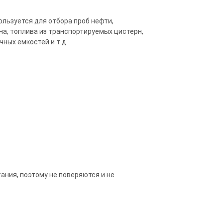
льзуется для отбора проб нефти,
на, топлива из транспортируемых цистерн,
ных емкостей и т.д.
ния, поэтому не поверяются и не