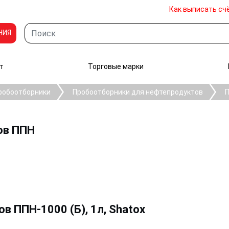
Как выписать сч
НИЯ
т
Торговые марки
робоотборники
Пробоотборники для нефтепродуктов
П
ов ППН
 ППН-1000 (Б), 1л, Shatox