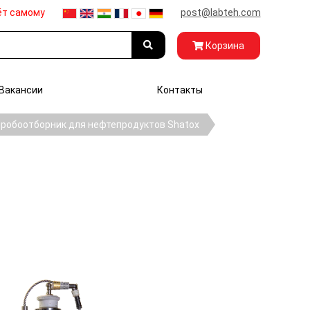
ёт самому
post@labteh.com
Корзина
Вакансии
Контакты
робоотборник для нефтепродуктов Shatox