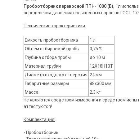
SW09589
Пробоотборник переносной ППН-1000 (Б), 1л
использ
определения давления насыщенных паров по ГОСТ 175
Технические характеристики:
Емкость пробоотборника
1 л
Объём отбираемой пробы
0,75 %
Глубина отбора пробы
до 10 м
Материал трубки
12Х18Н10Т
Диаметр входного отверстия
24 мм
Габаритные размеры
88х300 мм
Масса
2,3 кг
Не являются средством измерения и средством испыта
аттестуются!
Комплектация:
- Пробоотборник