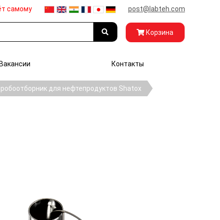
ёт самому
post@labteh.com
Корзина
Вакансии
Контакты
робоотборник для нефтепродуктов Shatox