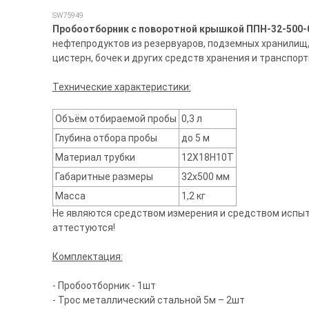
SW75949
Пробоотборник с поворотной крышкой ППН-32-500-0,
нефтепродуктов из резервуаров, подземных хранилищ
цистерн, бочек и других средств хранения и транспор
Технические характеристики:
Объём отбираемой пробы
0,3 л
Глубина отбора пробы
до 5 м
Материал трубки
12Х18Н10Т
Габаритные размеры
32х500 мм
Масса
1,2 кг
Не являются средством измерения и средством испыта
аттестуются!
Комплектация:
- Пробоотборник - 1шт
- Трос металлический стальной 5м – 2шт