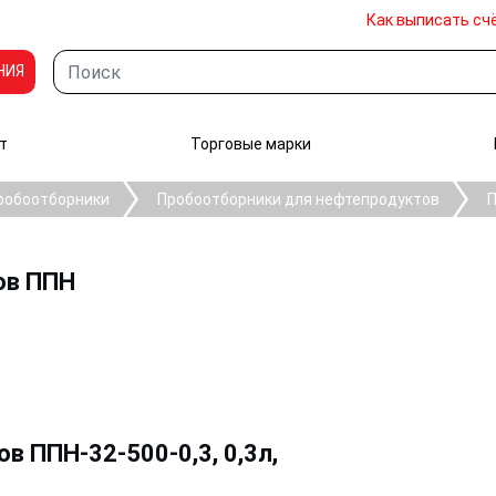
Как выписать сч
НИЯ
т
Торговые марки
робоотборники
Пробоотборники для нефтепродуктов
П
ов ППН
 ППН-32-500-0,3, 0,3л,