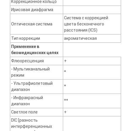
Коррекционное кольцо
Ирисовая диафрагма
Система с коррекцией
Оптическая система
цвета бесконечного
расстояния (ICS)
Тип коррекции
акроматическая
Применение в
биомедицинских целях
Флюоресценция
+
- Мультиканальный
*
режим
- Ультрафиолетовый
*
диапазон
- Инфракрасный
**
диапазон
Светлое поле
+
DIC [разность
интерференционных