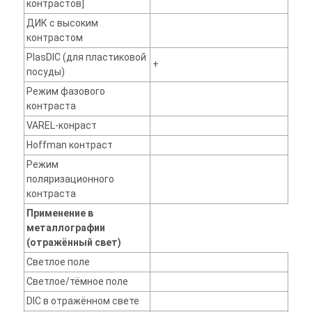
контрастов]
ДИК с высоким
контрастом
PlasDIC (для пластиковой
+
посуды)
Режим фазового
контраста
VAREL-конраст
Hoffman контраст
Режим
поляризационного
контраста
Применение в
металлографии
(отражённый свет)
Светлое поле
Светлое/тёмное поле
DIC в отражённом свете