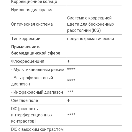
Коррекционное кольцо
Ирисовая диафрагма
Система с коррекцией
Оптическая система
цвета для бесконечных
расстояний (ICS)
Тип коррекции
полуапохроматическая
Применение в
биомедицинской сфере
Флюоресценция
+
- Мультиканальный режим
****
- Ультрафиолетовый
****
диапазон
- Инфракрасный диапазон
***
Светлое поле
+
DIC [разность
интерференционных
****
контрастов]
DIC с высоким контрастом