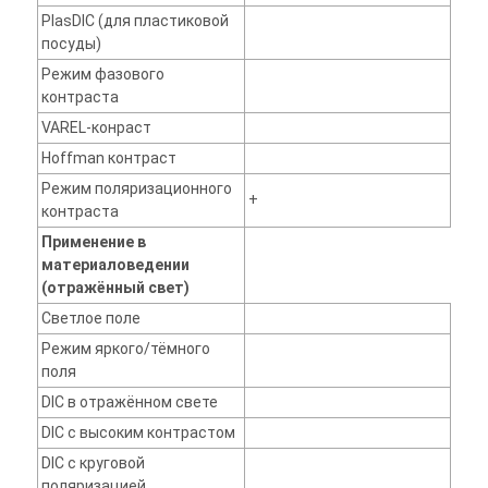
PlasDIC (для пластиковой
посуды)
Режим фазового
контраста
VAREL-конраст
Hoffman контраст
Режим поляризационного
+
контраста
Применение в
материаловедении
(отражённый свет)
Светлое поле
Режим яркого/тёмного
поля
DIC в отражённом свете
DIC с высоким контрастом
DIC с круговой
поляризацией