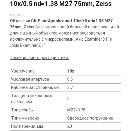
10x/0.5 nd=1.38 M27 75mm, Zeiss
LM88070
Объектив Clr Plan-Apochromat 10x/0.5 nd=1.38 M27
75mm, Zeiss
Благодаря своей большой парафокальной
длине данный объектив может использоваться
исключительно с микроскопами „Axio Examiner.D1“ и
„Axio Examiner.Z1“.
Технические характеристики:
Увеличение
10x
Числовая апертура
0.5
Рабочее расстояние, мм
3.7
Толщина покровного
0
стекла, мм
Тип резьбы
M27x0.75
Тип иммерсии
Свободное погружение
Поле зрения, мм
20