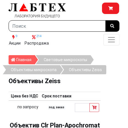
9
214
Акции
Распродажа
Главная
Главная
Световые микроскопы
Объективы микроскопа
Объективы Zeiss
Объективы Zeiss
Цена без НДС
Срок поставки
по запросу
под заказ
Объектив Clr Plan-Apochromat