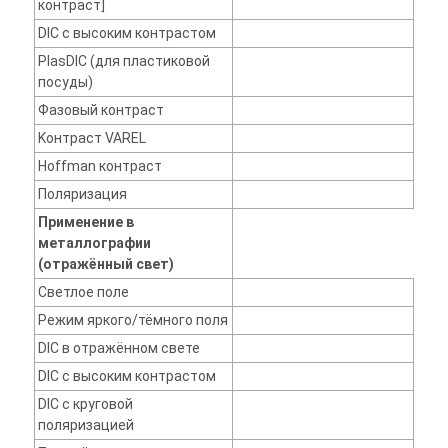
контраст]
DIC с высоким контрастом
PlasDIC (для пластиковой
посуды)
Фазовый контраст
Kонтраст VAREL
Hoffman контраст
Поляризация
Применение в
металлографии
(отражённый свет)
Светлое поле
Режим яркого/тёмного поля
DIC в отражённом свете
DIC с высоким контрастом
DIC с круговой
поляризацией