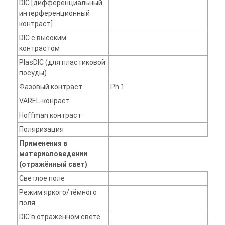
DIC [дифференциальный
интерференционный
контраст]
DIC с высоким
контрастом
PlasDIC (для пластиковой
посуды)
Фазовый контраст
Ph 1
VAREL-конраст
Hoffman контраст
Поляризация
Применения в
материаловедении
(отражённый свет)
Светлое поле
Режим яркого/тёмного
поля
DIC в отражённом свете