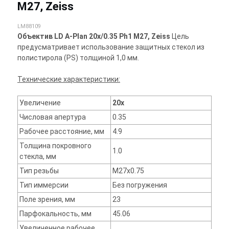
M27, Zeiss
LM88109
Объектив LD A-Plan 20x/0.35 Ph1 M27, Zeiss
Цель
предусматривает использование защитных стекол из
полистирола (PS) толщиной 1,0 мм.
Технические характеристики:
Увеличение
20x
Числовая апертура
0.35
Рабочее расстояние, мм
4.9
Толщина покровного
1.0
стекла, мм
Тип резьбы
M27x0.75
Тип иммерсии
Без погружения
Поле зрения, мм
23
Парфокальность, мм
45.06
Увеличенное рабочее