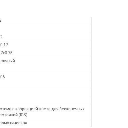
x
0
22
 0.17
7x0.75
сляный
.06
стема с коррекцией цвета для бесконечных
сстояний (ICS)
роматическая