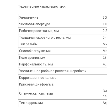
Технические характеристики:
Увеличение
50
Числовая апертура
1.
Рабочее расстояние, мм
0.
Толщина покровного стекла, мм
0 -
Тип резьбы
M2
Способ погружения
Ма
Поле зрения, мм
23
Парфокальность, мм
45
Увеличенное рабочее расстояниеработы
Коррекционное кольцо
Ирисовая диафрагма
Си
Оптическая система
ра
Тип коррекции
Ах