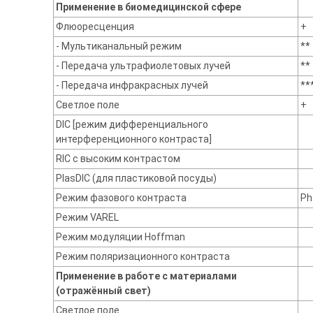
Применение в биомедицинской сфере
Флюоресценция
+
- Мультиканальный режим
**
- Передача ультрафиолетовых лучей
**
- Передача инфракрасных лучей
**
Светлое поле
+
DIC [режим дифференциального
интерференционного контраста]
RIC с высоким контрастом
PlasDIC (для пластиковой посуды)
Режим фазового контраста
Ph
Режим VAREL
Режим модуляции Hoffman
Режим поляризационного контраста
Применение в работе с материалами
(отражённый свет)
Светлое поле