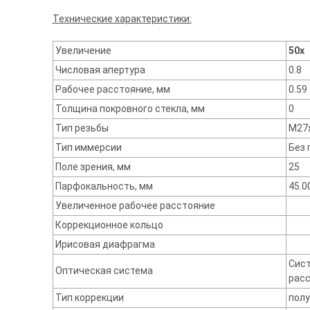
Технические характеристики:
Увеличение
50x
Числовая апертура
0.8
Рабочее расстояние, мм
0.59
Толщина покровного стекла, мм
0
Тип резьбы
M27x
Тип иммерсии
Без 
Поле зрения, мм
25
Парфокальность, мм
45.0
Увеличенное рабочее расстояние
Коррекционное кольцо
Ирисовая диафрагма
Сист
Оптическая система
расс
Тип коррекции
пол