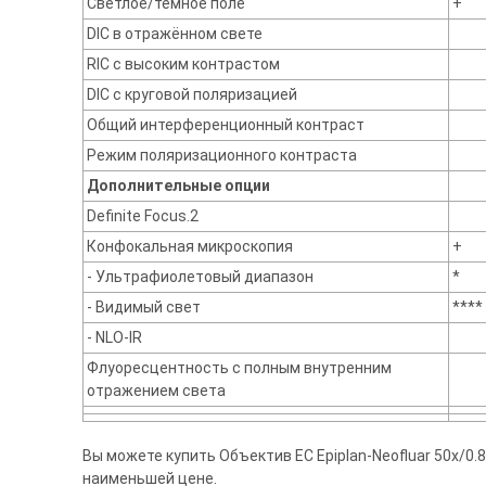
Светлое/тёмное поле
+
DIC в отражённом свете
RIC с высоким контрастом
DIC с круговой поляризацией
Общий интерференционный контраст
Режим поляризационного контраста
Дополнительные опции
Definite Focus.2
Конфокальная микроскопия
+
- Ультрафиолетовый диапазон
*
- Видимый свет
****
- NLO-IR
Флуоресцентность с полным внутренним
отражением света
Вы можете купить Объектив EC Epiplan-Neofluar 50x/0.8
наименьшей цене.