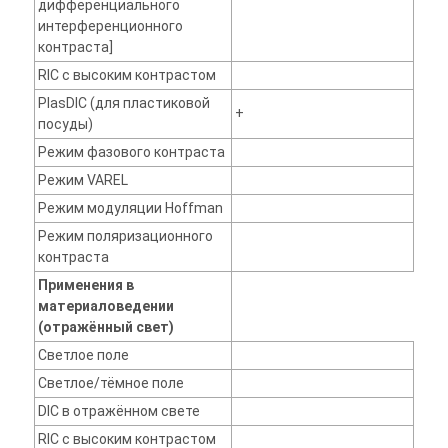
дифференциального
интерференционного
контраста]
RIC с высоким контрастом
PlasDIC (для пластиковой
+
посуды)
Режим фазового контраста
Режим VAREL
Режим модуляции Hoffman
Режим поляризационного
контраста
Применения в
материаловедении
(отражённый свет)
Светлое поле
Светлое/тёмное поле
DIC в отражённом свете
RIC с высоким контрастом