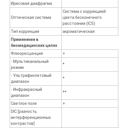
Ирисовая диафрагма
Система с коррекцией
Оптическая система
цвета бесконечного
расстояния (ICS)
Тип коррекции
акроматическая
Применение в
биомедицинских целях
Флюоресценция
+
- Мультиканальный
*
режим
- Ультрафиолетовый
*
диапазон
- Инфракрасный
**
диапазон
Светлое поле
+
DIC [разность
интерференционных
контрастов]