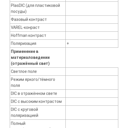
PlasDIC (для пластиковой
посуды)
Фазовый контраст
VAREL-конраст
Hoffman контраст
Поляризация
+
Применение в
материаловедении
(отражённый свет)
Светлое поле
Режим яркого/тёмного
поля
DIC в отражённом свете
DIC с высоким контрастом
DIC с круговой
поляризацией
Полный