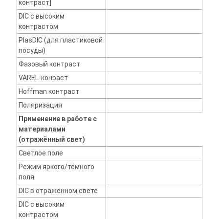
контраст]
DIC с высоким
контрастом
PlasDIC (для пластиковой
посуды)
Фазовый контраст
VAREL-конраст
Hoffman контраст
Поляризация
Применение в работе с
материалами
(отражённый свет)
Светлое поле
Режим яркого/тёмного
поля
DIC в отражённом свете
DIC с высоким
контрастом