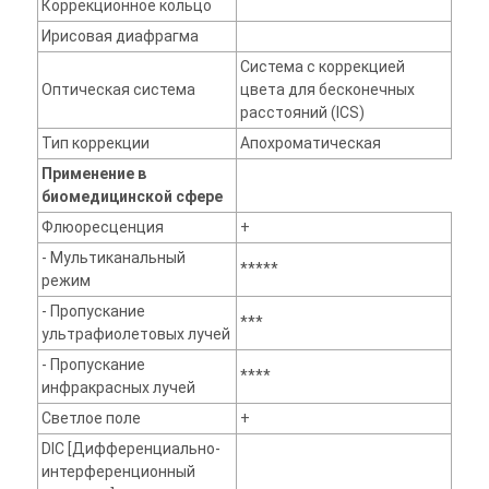
Коррекционное кольцо
Ирисовая диафрагма
Система с коррекцией
Оптическая система
цвета для бесконечных
расстояний (ICS)
Тип коррекции
Апохроматическая
Применение в
биомедицинской сфере
Флюоресценция
+
- Мультиканальный
*****
режим
- Пропускание
***
ультрафиолетовых лучей
- Пропускание
****
инфракрасных лучей
Светлое поле
+
DIC [Дифференциально-
интерференционный