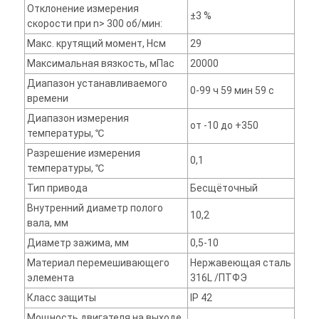
Отклонение измерения
±3 %
скорости при n> 300 об/мин:
Макс. крутящий момент, Нсм
29
Максимальная вязкость, мПас
20000
Диапазон устанавливаемого
0-99 ч 59 мин 59 с
времени
Диапазон измерения
от -10 до +350
температуры, ℃
Разрешение измерения
0,1
температуры, ℃
Тип привода
Бесщёточный
Внутренний диаметр полого
10,2
вала, мм
Диаметр зажима, мм
0,5-10
Материал перемешивающего
Нержавеющая сталь
элемента
316L /ПТФЭ
Класс защиты
IP 42
Мощность двигателя на выходе,