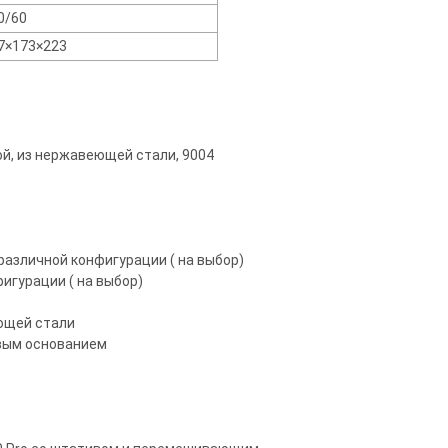
0/60
7×173×223
й, из нержавеющей стали, 9004
азличной конфигурации ( на выбор)
гурации ( на выбор)
ющей стали
вым основанием