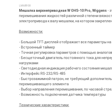
LM68958
Мешалка верхнеприводная W OHS-10 Pro, Wiggens
- 
перемешивания жидкостей различной степени вязкости
электропривода к валу мешалки, на котором закрепл
Возможности:
- Большой TFT-дисплей отображает все параметры на
- Встроенный таймер
- Точная регулировка параметров с помощью аналогово
- Бесщеточный двигатель постоянного тока для непре
нагрузками
- Светодиодная индикация рабочего состояния мешал
- Интерфейс RS-232/RS-485
- Быстрозажимной патрон, не требующий дополнитель
перемешивающего элемента
- Выбор направления перемешивания, по часовой стре
- Возможность подключения датчика температуры
Технические характеристики: