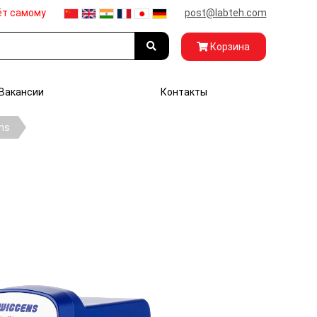
ёт самому
post@labteh.com
Корзина
Вакансии
Контакты
ns