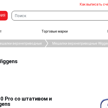
Как выписать сч
НИЯ
т
Торговые марки
ешалки верхнеприводные
Мешалки верхнеприводные Wigge
Wiggens
 Pro со штативом и
gens