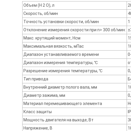
Объем (Н 2 О), л
2
Скорость, об/мин
4
Точность установки скорости, об/мин
1
Отклонение измерения скорости при n> 300 об/мин:
±
Макс. крутящий момент, Нсм
1
Максимальная вязкость, мПас
1
Диапазон устанавливаемого времени
0
Диапазон измерения температуры, ℃
о
Разрешение измерения температуры, ℃
0
Тип привода
Б
Внутренний диаметр полого вала, мм
1
Диаметр зажима, мм
0
Материал перемешивающего элемента
Н
Класс защиты
I
Мощность двигателя на выходе, Вт
3
Напряжение, В
1