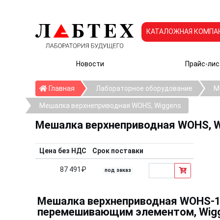
КАТАЛОЖНАЯ КОМПА
Новости
Прайс-лис
Главная
Главная
Лабораторное оборудование
М
Мешалка верхнеприводная WOHS, Wiggens
Мешалка верхнеприводная WOHS, 
Цена без НДС
Срок поставки
87 491₽
под заказ
Мешалка верхнеприводная WOHS-10
перемешивающим элементом, Wig