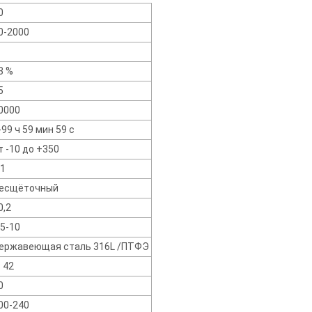
0
0-2000
3 %
5
0000
-99 ч 59 мин 59 с
т -10 до +350
,1
есщёточный
0,2
,5-10
ержавеющая сталь 316L /ПТФЭ
P 42
0
00-240