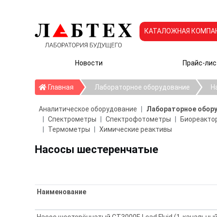
КАТАЛОЖНАЯ КОМПА
Новости
Прайс-лис
Главная
Главная
Лабораторное оборудование
Н
Аналитическое оборудование
Лабораторное обор
Спектрометры
Спектрофотометры
Биореактор
Термометры
Химические реактивы
Насосы шестеренчатые
Наименование
Насос шестерёнчатый CT3000F, Lead Fluid (1-канальны