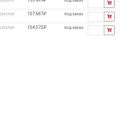
под заказ
LM55101
107 687₽
под заказ
LM57658
104 572₽
под заказ
LM57659