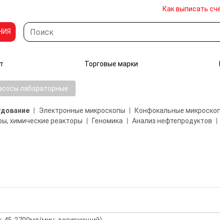
Как выписать сч
НИЯ
т
Торговые марки
асосы лабораторные
удование
Электронные микроскопы
Конфокальные микроско
ы, химические реакторы
Геномика
Анализ нефтепродуктов
й; 45-2700мл/мин; дозирующий)