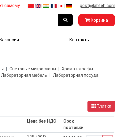
ёт самому
post@labteh.com
Корзина
Вакансии
Контакты
пы
Световые микроскопы
Хроматографы
Лабораторная мебель
Лабораторная посуда
Плитка
Цена без НДС
Срок
поставки
135 499₽