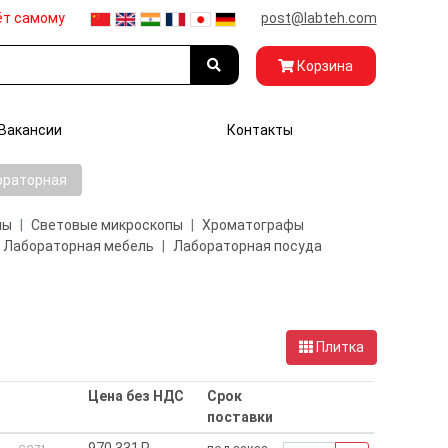
ёт самому
post@labteh.com
Корзина
Вакансии
Контакты
ораторная
пы
Световые микроскопы
Хроматографы
Лабораторная мебель
Лабораторная посуда
Плитка
Цена без НДС
Срок
поставки
970 331₽