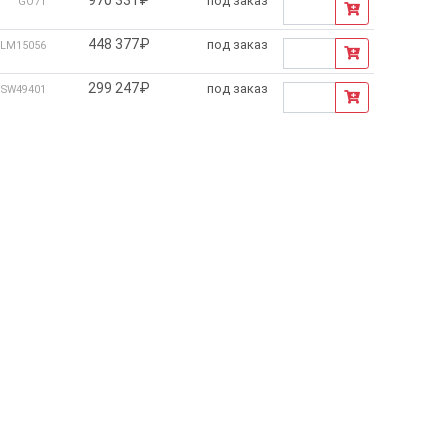
под заказ
GO71
448 377₽
под заказ
LM15056
299 247₽
под заказ
SW49401