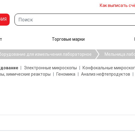
Как выписать сч
НИЯ
т
Торговые марки
борудование для измельчения лабораторное
Мельница лаб
удование
Электронные микроскопы
Конфокальные микроско
ы, химические реакторы
Геномика
Анализ нефтепродуктов