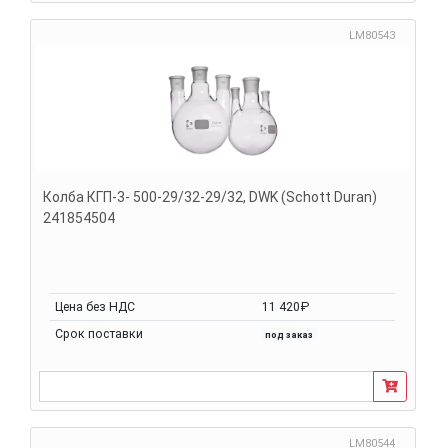
LM80543
Колба КГП-3- 500-29/32-29/32, DWK (Schott Duran)
241854504
Цена без НДС
11 420₽
Срок поставки
под заказ
LM80544