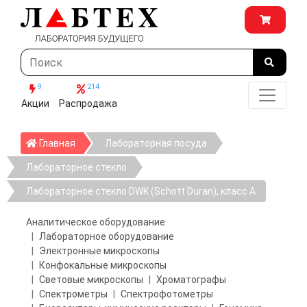
9
214
Акции
Распродажа
Главная
Главная
Лабораторная посуда
Лабораторное стекло
Лабораторное стекло DWK (Schott Duran), класс А
Аналитическое оборудование
Лабораторное оборудование
Электронные микроскопы
Конфокальные микроскопы
Световые микроскопы
Хроматографы
Спектрометры
Спектрофотометры