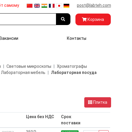
ёт самому
post@labteh.com
Корзина
Вакансии
Контакты
ы
Световые микроскопы
Хроматографы
Лабораторная мебель
Лабораторная посуда
Плитка
Цена без НДС
Срок
поставки
350₽