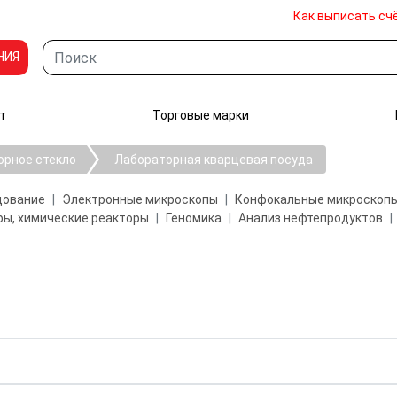
Как выписать сч
НИЯ
т
Торговые марки
орное стекло
Лабораторная кварцевая посуда
дование
Электронные микроскопы
Конфокальные микроскоп
ы, химические реакторы
Геномика
Анализ нефтепродуктов