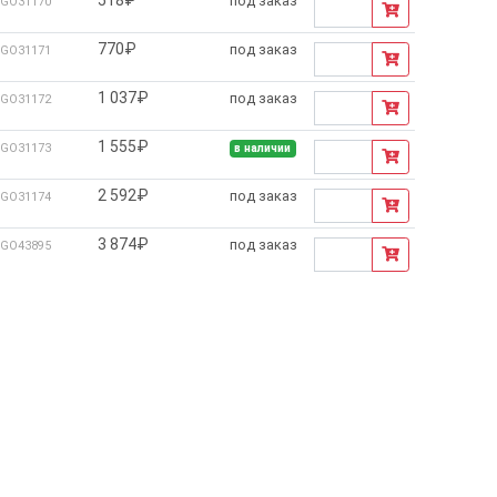
под заказ
GO31170
770₽
под заказ
GO31171
1 037₽
под заказ
GO31172
1 555₽
GO31173
в наличии
2 592₽
под заказ
GO31174
3 874₽
под заказ
GO43895