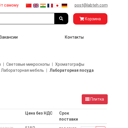
ёт самому
post@labteh.com
Корзина
Вакансии
Контакты
ы
Световые микроскопы
Хроматографы
Лабораторная мебель
Лабораторная посуда
Плитка
Цена без НДС
Срок
поставки
518₽