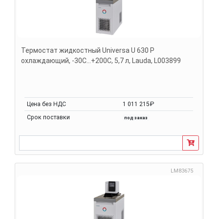
Термостат жидкостный Universa U 630 P
охлаждающий, -30С...+200С, 5,7 л, Lauda, L003899
Цена без НДС
1 011 215₽
Срок поставки
под заказ
LM83675