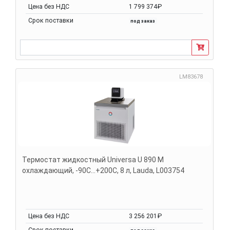
Цена без НДС
1 799 374₽
Срок поставки
под заказ
LM83678
Термостат жидкостный Universa U 890 M
охлаждающий, -90С...+200С, 8 л, Lauda, L003754
Цена без НДС
3 256 201₽
Срок поставки