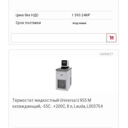
Цена без НДС
1 593 248₽
Срок поставки
под заказ
LM83677
Термостат жидкостный Universa U 855 M
охлаждающий, -55С...+200С, 8 л, Lauda, L003754