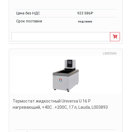
Цена без НДС
923 586₽
Срок поставки
под заказ
LM83544
Термостат жидкостный Universa U 16 P
нагревающий, +40С...+200С, 17 л, Lauda, L003893