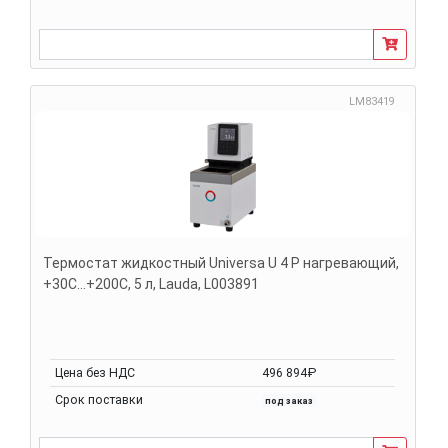
LM83419
Термостат жидкостный Universa U 4 P нагревающий,
+30С...+200С, 5 л, Lauda, L003891
Цена без НДС
496 894₽
Срок поставки
под заказ