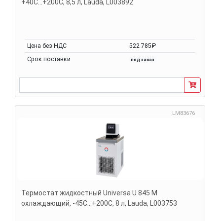
+40С...+200С, 8,5 л, Lauda, L003892
Цена без НДС
522 785₽
Срок поставки
под заказ
LM83676
Термостат жидкостный Universa U 845 M
охлаждающий, -45С...+200С, 8 л, Lauda, L003753