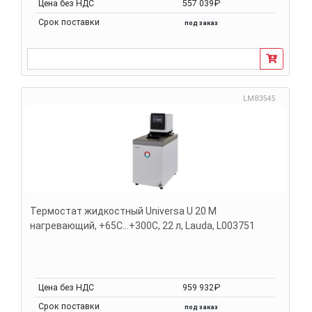
Цена без НДС
557 039₽
Срок поставки
под заказ
LM83545
Термостат жидкостный Universa U 20 M
нагревающий, +65С...+300С, 22 л, Lauda, L003751
Цена без НДС
959 932₽
Срок поставки
под заказ