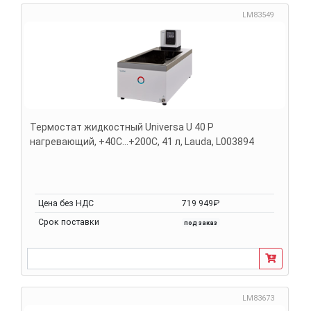
LM83549
Термостат жидкостный Universa U 40 P
нагревающий, +40С...+200С, 41 л, Lauda, L003894
Цена без НДС
719 949₽
Срок поставки
под заказ
LM83673