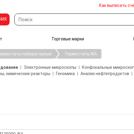
Как выписать сч
НИЯ
т
Торговые марки
ермостаты лабораторные
Термостаты IKA
удование
Электронные микроскопы
Конфокальные микроско
ы, химические реакторы
Геномика
Анализ нефтепродуктов
125000, IKA