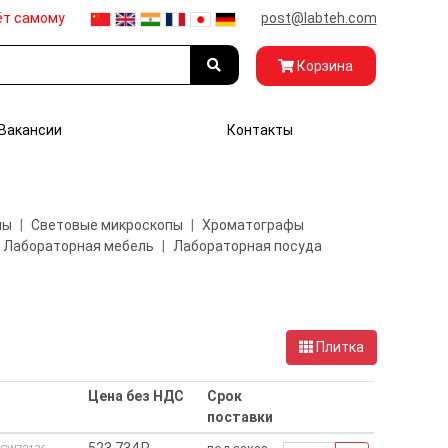
ёт самому
post@labteh.com
Корзина
Вакансии
Контакты
пы
Световые микроскопы
Хроматографы
Лабораторная мебель
Лабораторная посуда
Плитка
Цена без НДС
Срок
поставки
523 734₽