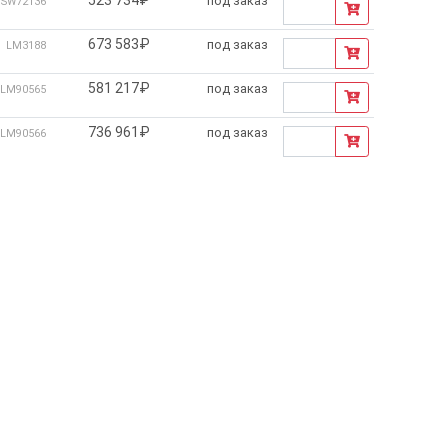
под заказ
SW72136
673 583₽
под заказ
LM3188
581 217₽
под заказ
LM90565
736 961₽
под заказ
LM90566