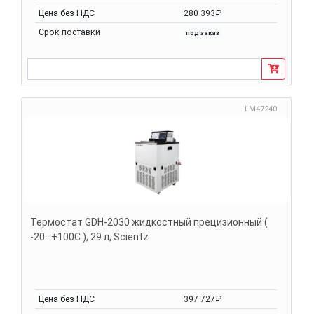
Цена без НДС
280 393₽
Срок поставки
под заказ
LM47240
Термостат GDH-2030 жидкостный прецизионный (
-20...+100С ), 29 л, Scientz
Цена без НДС
397 727₽