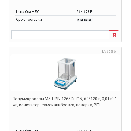
Цена без НДС
264 678₽
Срок поставки
под заказ
LM65896
Полумикровесы M5-HPB-1265Di-ION, 62/120 г, 0,01/0,1
мг, ионизатор, самокалибровка, поверка, BEL
Цена без НДС
314 480₽