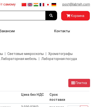
ёт самому
post@labteh.com
Корзина
Вакансии
Контакты
пы
Световые микроскопы
Хроматографы
Лабораторная мебель
Лабораторная посуда
Плитка
Цена без НДС
Срок
поставки
3 030 028₽