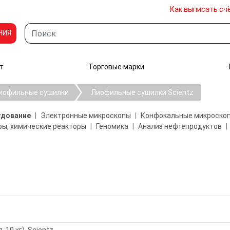
Как выписать сч
НИЯ
т
Торговые марки
иофильные сушилки
Лиофильные сушилки Scientz
удование
Электронные микроскопы
Конфокальные микроско
ы, химические реакторы
Геномика
Анализ нефтепродуктов
 10 кг), Scientz