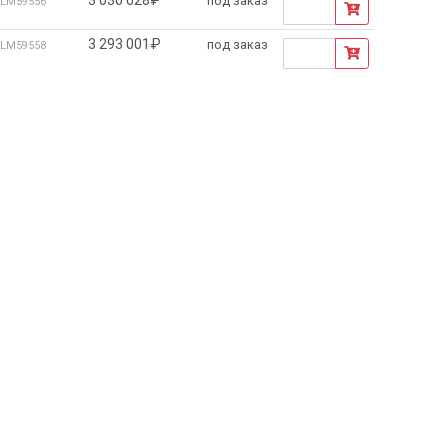
под заказ
LM59556
3 293 001₽
под заказ
LM59558