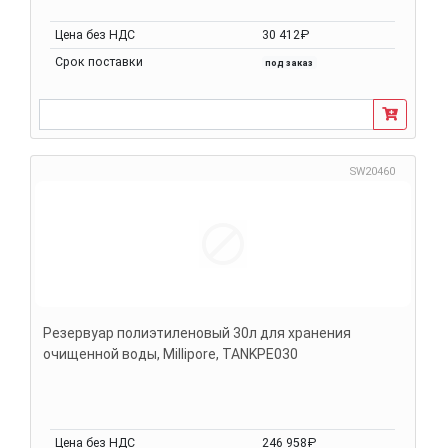
Цена без НДС
30 412₽
Срок поставки
под заказ
SW20460
Резервуар полиэтиленовый 30л для хранения
очищенной воды, Millipore, TANKPE030
Цена без НДС
246 958₽