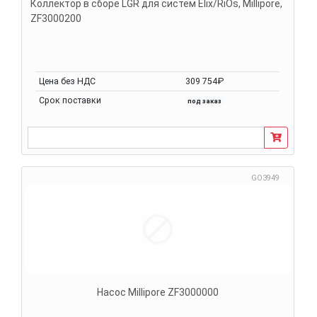
Коллектор в сборе LGR для систем Elix/RiOs, Millipore,
ZF3000200
Цена без НДС
309 754₽
Срок поставки
под заказ
GO3949
Насос Millipore ZF3000000