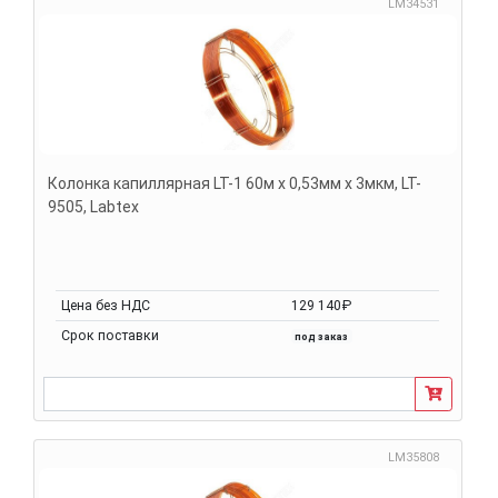
LM34531
Колонка капиллярная LT-1 60м х 0,53мм х 3мкм, LT-
9505, Labtex
Цена без НДС
129 140₽
Срок поставки
под заказ
LM35808